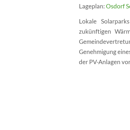
Lageplan:
Osdorf S
Lokale Solarpark
zukünftigen Wärm
Gemeindevertret
Genehmigung eines 
der PV-Anlagen vor