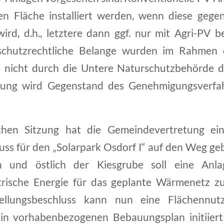
nen Fläche installiert werden, wenn diese gege
ird, d.h., letztere dann ggf. nur mit Agri-PV 
schutzrechtliche Belange wurden im Rahmen d
 nicht durch die Untere Naturschutzbehörde de
üfung wird Gegenstand des Genehmigungsverfah
chen Sitzung hat die Gemeindevertretung ein
uss für den „Solarpark Osdorf I“ auf den Weg ge
h und östlich der Kiesgrube soll eine Anla
trische Energie für das geplante Wärmenetz zur
llungsbeschluss kann nun eine Flächennut
in vorhabenbezogenen Bebauungsplan initiier