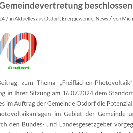
Gemeindevertretung beschlossen
/
/
024
in
Aktuelles aus Osdorf
,
Energiewende
,
News
von
Mich
eitrag zum Thema „Freiflächen-Photovoltaik“ 
g in Ihrer Sitzung am 16.07.2024 dem Standor
es im Auftrag der Gemeinde Osdorf die Potenziale
hotovoltaikanlagen im Gebiet der Gemeinde u
rch den Bundes- und Landesgesetzgeber vorge