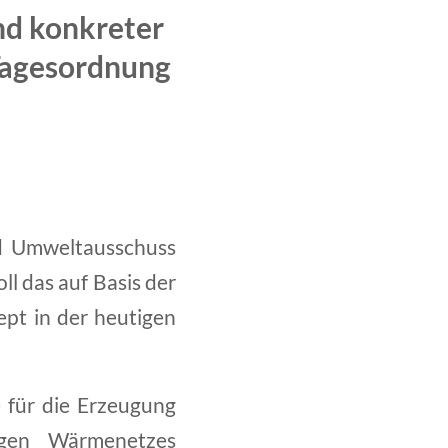
nd konkreter
 Tagesordnung
nd Umweltausschuss
l das auf Basis der
ept in der heutigen
e für die Erzeugung
igen Wärmenetzes