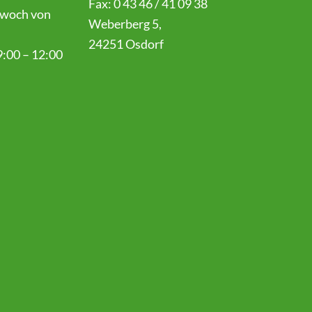
Fax: 0 43 46 / 41 09 38
twoch von
Weberberg 5,
24251 Osdorf
:00 – 12:00