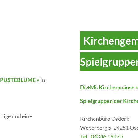
Kirchengem
Spielgruppe
 PUSTEBLUME «
in
Di.+Mi. Kirchenmäuse m
Spielgruppen der Kirc
.
hrige und eine
Kirchenbüro Osdorf:
Weberberg 5, 24251 Os
Tel.: 04346 / 9470