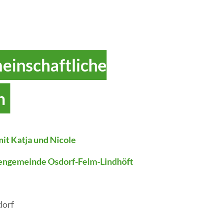
einschaftliche
n
it Katja und Nicole
hengemeinde Osdorf-Felm-Lindhöft
dorf