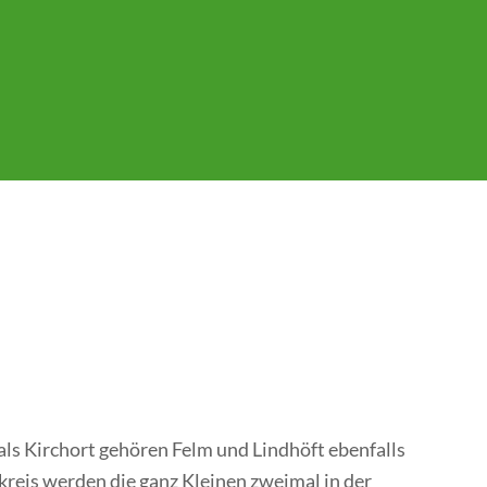
s Kirchort gehören Felm und Lindhöft ebenfalls
lkreis werden die ganz Kleinen zweimal in der