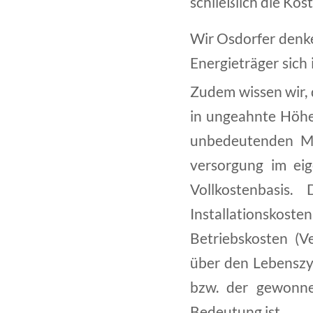
schließlich die Kos
Wir Osdorfer denken
Energieträger sich
Zudem wissen wir, 
in ungeahnte Höhen
unbedeutenden Me
versorgung im ei
Vollkostenbasis
Installationsko
Betriebskosten (Ve
über den Lebenszyk
bzw. der gewonne
Bedeutung ist.