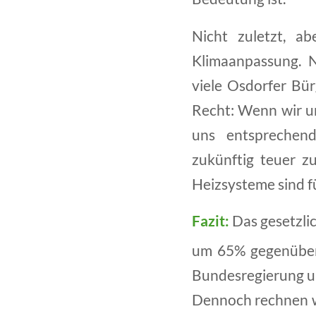
Nicht zuletzt, a
Klimaanpassung. N
viele Osdorfer Bü
Recht: Wenn wir u
uns entsprechen
zukünftig teuer z
Heizsysteme sind fü
Fazit:
Das gesetzli
um 65% gegenüber 
Bundesregierung un
Dennoch rechnen w