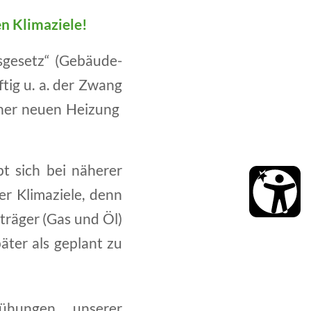
en Klimaziele!
sgesetz“ (Gebäude-
tig u. a. der Zwang
iner neuen Heizung
t sich bei näherer
er Klimaziele, denn
träger (Gas und Öl)
äter als geplant zu
hungen unserer