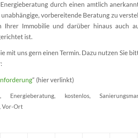
 Energieberatung durch einen amtlich anerkann
e unabhängige, vorbereitende Beratung zu versteh
 Ihrer Immobilie und darüber hinaus auch auf
richtet ist.
ie mit uns gern einen Termin. Dazu nutzen Sie bi
:
nforderung
“ (hier verlinkt)
u
,
Energieberatung
,
kostenlos
,
Sanierungsma
,
Vor-Ort