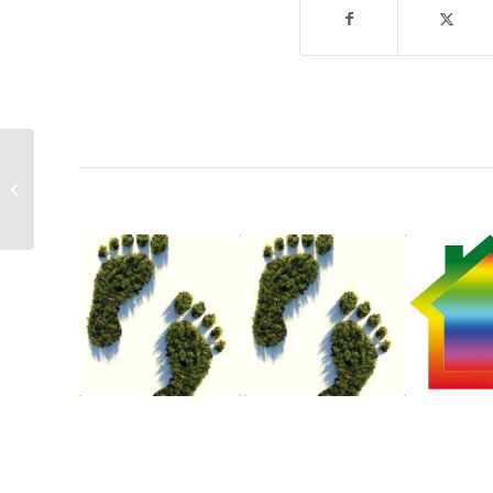
Bericht aus dem
Genossenschaftsarbeitskreis
vom 17.08.2023 – Das
geplante...