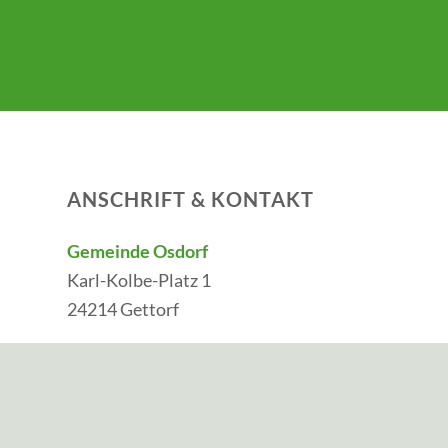
ANSCHRIFT & KONTAKT
Gemeinde Osdorf
Karl-Kolbe-Platz 1
24214 Gettorf
Telefon:
04346 91200
E-Mail:
bgm@osdorf.de