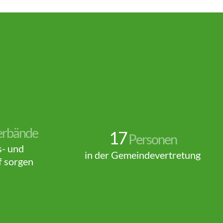
erbände
17
Personen
s- und
in der Gemeindevertretung
f sorgen