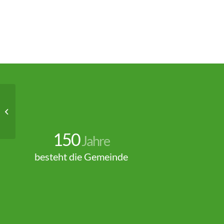
Hundehilfe &
Tierschutzverein
Schleswig-Holstein e.V.
150
Jahre
besteht die Gemeinde