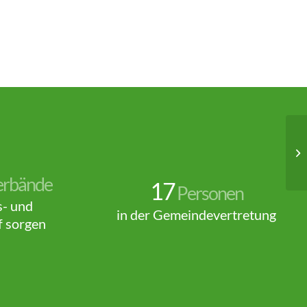
erbände
17
Personen
s- und
in der Gemeindevertretung
f sorgen