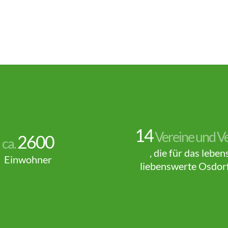
14
Vereine und V
2600
ca.
, die für das leben
Einwohner
liebenswerte Osdor